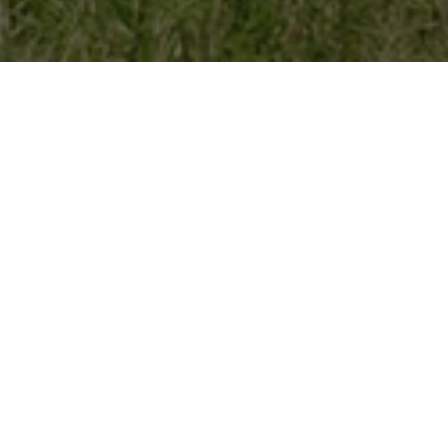
A propos – nos
engagements
Vous avez un projet de construction de maison
neuve, de rénovation ou d’extension ?
A l’Atelier X.Y.Z, nous construisons votre projet
ensemble !
Notre crédo
Vous permettre d’imaginer le projet de vos