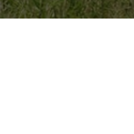
A propos – nos
engagements
Vous avez un projet de construction de maison
neuve, de rénovation ou d’extension ?
A l’Atelier X.Y.Z, nous construisons votre projet
ensemble !
Notre crédo
Vous permettre d’imaginer le projet de vos