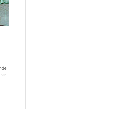
ande
eur