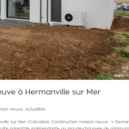
uve à Hermanville sur Mer
ction neuve
,
Actualités
ville sur Mer (Calvados) Construction maison neuve v Dema
ne suite parentale indépendante au rez-de-chaussée de minimu