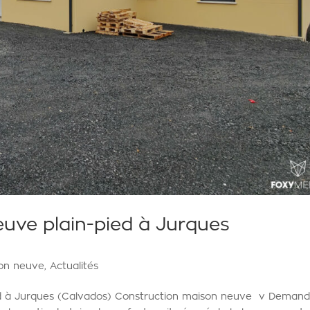
uve plain-pied à Jurques
ion neuve
,
Actualités
ed à Jurques (Calvados) Construction maison neuve v Deman