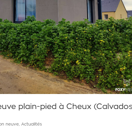
uve plain-pied à Cheux (Calvado
ion neuve
,
Actualités