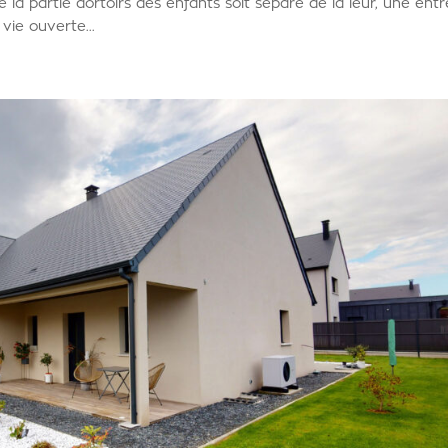
e la partie dortoirs des enfants soit séparé de la leur, une ent
vie ouverte...