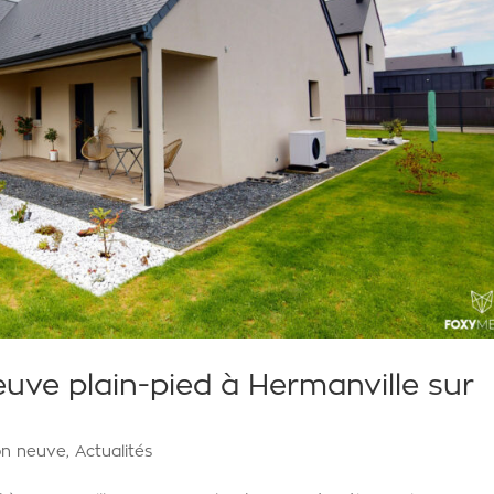
uve plain-pied à Hermanville sur
on neuve
,
Actualités