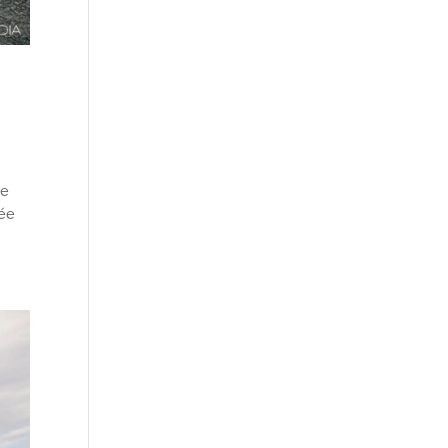
de
rée