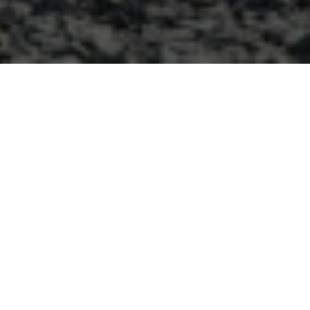
Construction maison neuve
Demande des clients
v
Le souhait de ce couple était de construire une
maison avec 3 chambres, un bel espace de vie,
et avec une perspective d’évolution. Tout cela
dans leur budget.